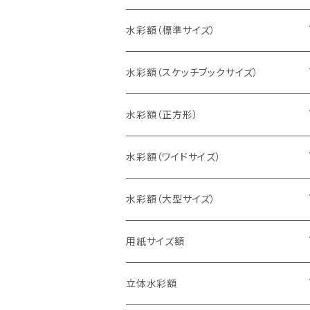
水彩額（標準サイズ）
インチ判（203×254ミリ）
水彩額（スケッチブックサイズ）
八切判（242×303ミリ）
スケッチ4Ｆ（352×443ミリ）
水彩額（正方形）
太子判（288×379ミリ）
スケッチ6Ｆ（458×550ミリ）
10cm正方形（100×100ミリ）
水彩額（ワイドサイズ）
四切判（348×424ミリ）
スケッチ8Ｆ（520×595ミリ）
15cm正方形（150×150ミリ）
15×30cm
水彩額（大型サイズ）
大衣判（394×509ミリ）
スケッチ10Ｆ（595×670ミリ）
20cm正方形（200×200ミリ）
20×40cm
大判（660×850ミリ）
用紙サイズ額
半切判（424×545ミリ）
25cm正方形（250×250ミリ）
25×50cm
MO判（693×893ミリ）
B5判（182×257ミリ）
立体水彩額