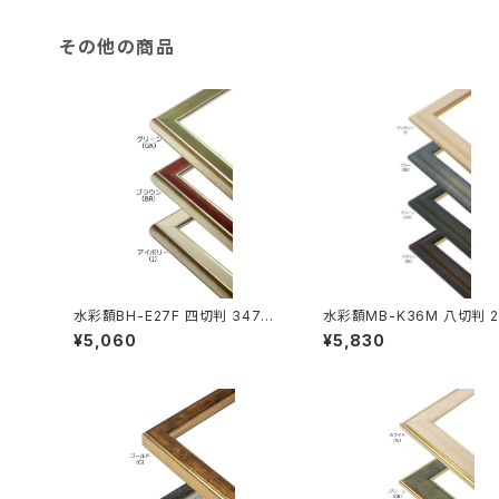
その他の商品
水彩額BH-E27F 四切判 347×4
水彩額MB-K36M 八切判 2
23ミリ
302ミリ
¥5,060
¥5,830