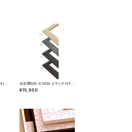
41×
水彩額MB-K36M スケッチ10F 5
95×670ミリ
¥15,950