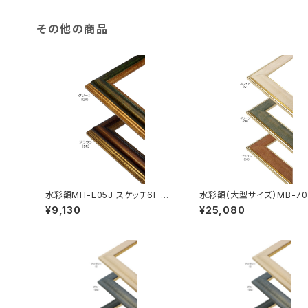
その他の商品
水彩額MH-E05J スケッチ6F 45
水彩額（大型サイズ）MB-70
8×550ミリ
MO判 693×893ミリ
¥9,130
¥25,080