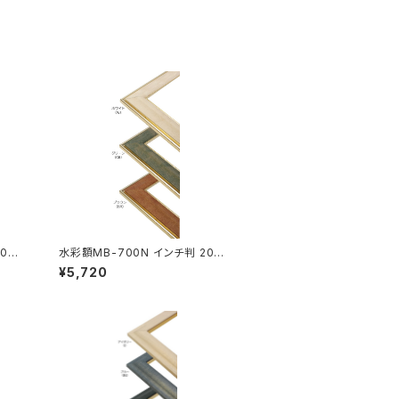
0N
水彩額MB-700N インチ判 203
×254ミリ
¥5,720