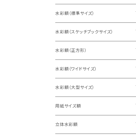
水彩額（標準サイズ）
インチ判（203×254ミリ）
水彩額（スケッチブックサイズ）
八切判（242×303ミリ）
スケッチ4Ｆ（352×443ミリ）
水彩額（正方形）
太子判（288×379ミリ）
スケッチ6Ｆ（458×550ミリ）
10cm正方形（100×100ミリ）
水彩額（ワイドサイズ）
四切判（348×424ミリ）
スケッチ8Ｆ（520×595ミリ）
15cm正方形（150×150ミリ）
15×30cm
水彩額（大型サイズ）
大衣判（394×509ミリ）
スケッチ10Ｆ（595×670ミリ）
20cm正方形（200×200ミリ）
20×40cm
大判（660×850ミリ）
用紙サイズ額
半切判（424×545ミリ）
25cm正方形（250×250ミリ）
25×50cm
MO判（693×893ミリ）
B5判（182×257ミリ）
立体水彩額