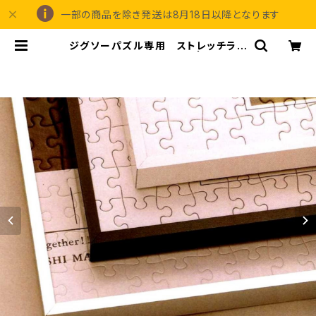
一部の商品を除き発送は8月18日以降となります
ジグソーパズル専用 ストレッチライ
ン 540×850ミリ （15ボ) | 額縁の専
門店アートフレーミングアイガ