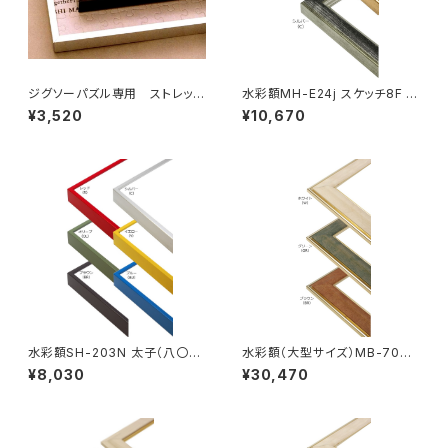
ジグソーパズル専用 ストレッチ
水彩額MH-E24j スケッチ8F 5
ライン 405×770ミリ （10ボW)
20×595ミリ
¥3,520
¥10,670
水彩額SH-203N 太子（八〇）
水彩額（大型サイズ）MB-700N
判 287×378ミリ
特全判 780×1050ミリ
¥8,030
¥30,470