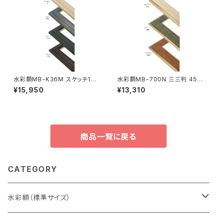
水彩額MB-K36M スケッチ10F
水彩額MB-700N 三三判 454
595×670ミリ
×605ミリ
¥15,950
¥13,310
商品一覧に戻る
CATEGORY
水彩額（標準サイズ）