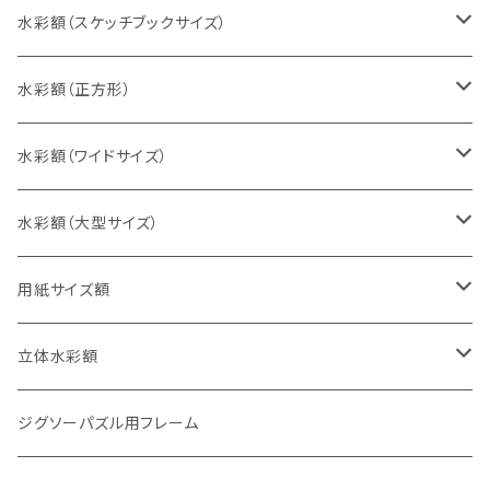
インチ判（203×254ミリ）
水彩額（スケッチブックサイズ）
八切判（242×303ミリ）
スケッチ4Ｆ（352×443ミリ）
水彩額（正方形）
太子判（288×379ミリ）
スケッチ6Ｆ（458×550ミリ）
10cm正方形（100×100ミリ）
水彩額（ワイドサイズ）
四切判（348×424ミリ）
スケッチ8Ｆ（520×595ミリ）
15cm正方形（150×150ミリ）
15×30cm
水彩額（大型サイズ）
大衣判（394×509ミリ）
スケッチ10Ｆ（595×670ミリ）
20cm正方形（200×200ミリ）
20×40cm
大判（660×850ミリ）
用紙サイズ額
半切判（424×545ミリ）
25cm正方形（250×250ミリ）
25×50cm
MO判（693×893ミリ）
B5判（182×257ミリ）
立体水彩額
三三判（455×606ミリ）
30cm正方形（300×300ミリ）
30×60cm
特全判（780×1050ミリ）
A4判（210×297ミリ）
インチ判（203×254ミリ）
ジグソーパズル用フレーム
小全紙判（509×660ミリ）
35cm正方形（350×350ミリ）
30×90cm
B4判（257×364ミリ）
八切判（242×303ミリ）